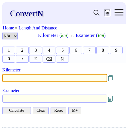
Convert
N
Home
»
Length And Distance
Kilometer (
km
)
↔
Exameter (
Em
)
1
2
3
4
5
6
7
8
9
0
•
E
⌫
⇅
Kilometer:
Exameter: