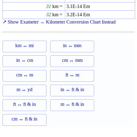
31
km =
3.1E-14
Em
32
km =
3.2E-14
Em
↗ Show Exameter → Kilometer Conversion Chart Instead
km ↔ mi
in ↔ mm
in ↔ cm
cm ↔ mm
cm ↔ m
ft ↔ m
m ↔ yd
in ↔ ft & in
ft ↔ ft & in
m ↔ ft & in
cm ↔ ft & in