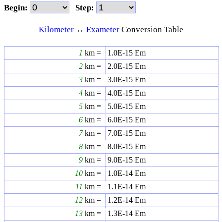
Begin:
Step:
Kilometer
↔
Exameter
Conversion Table
1
km =
1.0E-15
Em
2
km =
2.0E-15
Em
3
km =
3.0E-15
Em
4
km =
4.0E-15
Em
5
km =
5.0E-15
Em
6
km =
6.0E-15
Em
7
km =
7.0E-15
Em
8
km =
8.0E-15
Em
9
km =
9.0E-15
Em
10
km =
1.0E-14
Em
11
km =
1.1E-14
Em
12
km =
1.2E-14
Em
13
km =
1.3E-14
Em