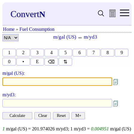
Convert
N
Home
»
Fuel Consumption
m/gal (US)
↔
m/yd3
1
2
3
4
5
6
7
8
9
0
•
E
⌫
⇅
m/gal (US):
m/yd3:
1
m/gal (US) =
201.974026
m/yd3;
1
m/yd3 =
0.004951
m/gal (US)