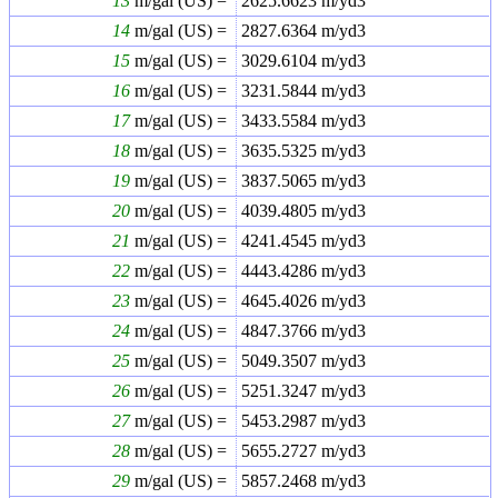
13
m/gal (US) =
2625.6623
m/yd3
14
m/gal (US) =
2827.6364
m/yd3
15
m/gal (US) =
3029.6104
m/yd3
16
m/gal (US) =
3231.5844
m/yd3
17
m/gal (US) =
3433.5584
m/yd3
18
m/gal (US) =
3635.5325
m/yd3
19
m/gal (US) =
3837.5065
m/yd3
20
m/gal (US) =
4039.4805
m/yd3
21
m/gal (US) =
4241.4545
m/yd3
22
m/gal (US) =
4443.4286
m/yd3
23
m/gal (US) =
4645.4026
m/yd3
24
m/gal (US) =
4847.3766
m/yd3
25
m/gal (US) =
5049.3507
m/yd3
26
m/gal (US) =
5251.3247
m/yd3
27
m/gal (US) =
5453.2987
m/yd3
28
m/gal (US) =
5655.2727
m/yd3
29
m/gal (US) =
5857.2468
m/yd3