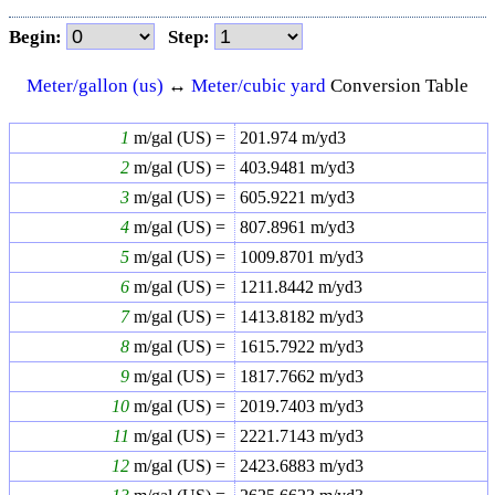
Begin:
Step:
Meter/gallon (us)
↔
Meter/cubic yard
Conversion Table
1
m/gal (US) =
201.974
m/yd3
2
m/gal (US) =
403.9481
m/yd3
3
m/gal (US) =
605.9221
m/yd3
4
m/gal (US) =
807.8961
m/yd3
5
m/gal (US) =
1009.8701
m/yd3
6
m/gal (US) =
1211.8442
m/yd3
7
m/gal (US) =
1413.8182
m/yd3
8
m/gal (US) =
1615.7922
m/yd3
9
m/gal (US) =
1817.7662
m/yd3
10
m/gal (US) =
2019.7403
m/yd3
11
m/gal (US) =
2221.7143
m/yd3
12
m/gal (US) =
2423.6883
m/yd3