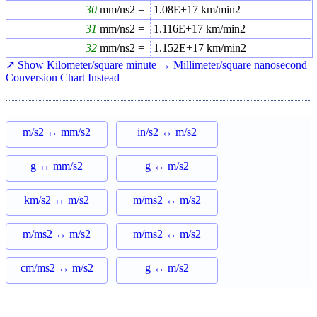
30
mm/ns2 =
1.08E+17
km/min2
31
mm/ns2 =
1.116E+17
km/min2
32
mm/ns2 =
1.152E+17
km/min2
↗ Show Kilometer/square minute → Millimeter/square nanosecond
Conversion Chart Instead
m/s2 ↔ mm/s2
in/s2 ↔ m/s2
g ↔ mm/s2
g ↔ m/s2
km/s2 ↔ m/s2
m/ms2 ↔ m/s2
m/ms2 ↔ m/s2
m/ms2 ↔ m/s2
cm/ms2 ↔ m/s2
g ↔ m/s2