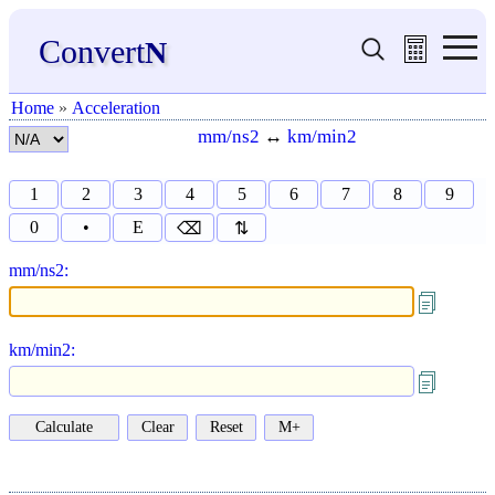
Convert
N
Home
»
Acceleration
mm/ns2
↔
km/min2
1
2
3
4
5
6
7
8
9
0
•
E
⌫
⇅
mm/ns2:
km/min2: