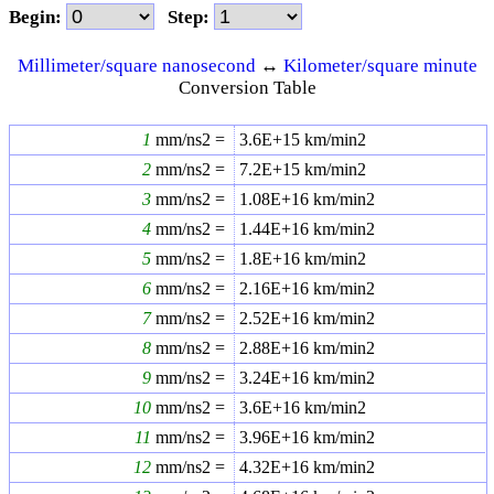
Begin:
Step:
Millimeter/square nanosecond
↔
Kilometer/square minute
Conversion Table
1
mm/ns2 =
3.6E+15
km/min2
2
mm/ns2 =
7.2E+15
km/min2
3
mm/ns2 =
1.08E+16
km/min2
4
mm/ns2 =
1.44E+16
km/min2
5
mm/ns2 =
1.8E+16
km/min2
6
mm/ns2 =
2.16E+16
km/min2
7
mm/ns2 =
2.52E+16
km/min2
8
mm/ns2 =
2.88E+16
km/min2
9
mm/ns2 =
3.24E+16
km/min2
10
mm/ns2 =
3.6E+16
km/min2
11
mm/ns2 =
3.96E+16
km/min2
12
mm/ns2 =
4.32E+16
km/min2